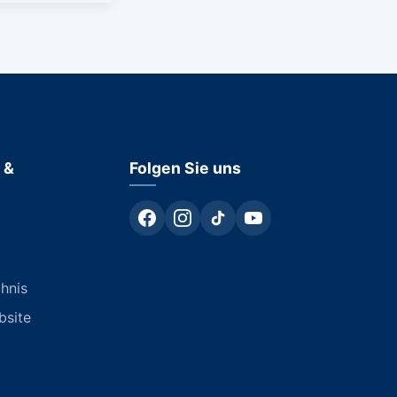
 &
Folgen Sie uns
chnis
bsite